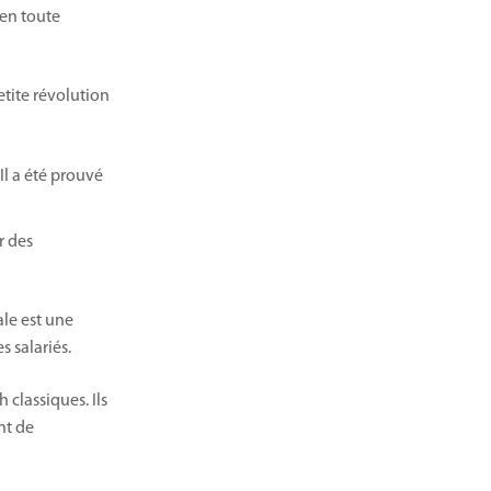
 en toute
etite révolution
Il a été prouvé
r des
ale est une
s salariés.
 classiques. Ils
nt de