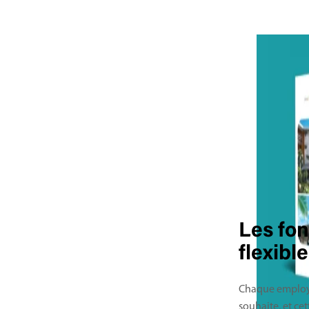
Les fo
flexibl
Chaque employeu
souhaite, et cet