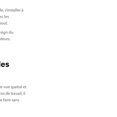
, s’installer à
ec les
bout.
esign du
teurs.
les
e vue spatial et
s de travail, il
 faire sans