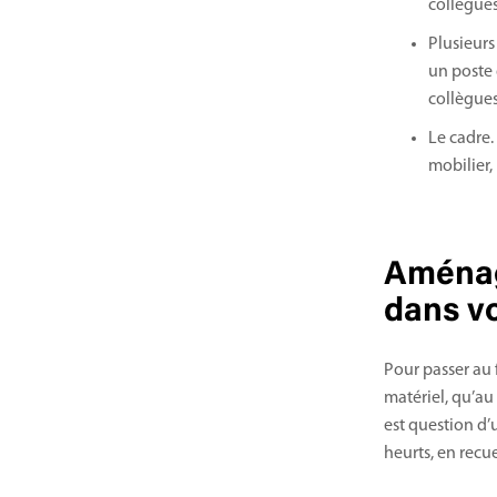
collègues
Plusieurs 
un poste 
collègues
Le cadre.
mobilier,
Aménage
dans vo
Pour passer au 
matériel, qu’au
est question d’
heurts, en recu