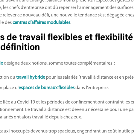
du travail qui a changé. Salariés moins présents, respect des gestes ba
, les chefs d’entreprise ont dû repenser l’aménagement des surfaces 
e relever ce nouveau défi, une nouvelle tendance s’est dégagée chez
lle des
centres d’affaires modulables
.
 de travail flexibles et flexibilit
 définition
le
désigne deux notions, somme toutes complémentaires :
ction du
travail hybride
pour les salariés (travail à distance et en prés
n place d’
espaces de bureaux flexibles
dans l’entreprise.
ire liée au Covid-19 et les périodes de confinement ont contraint les
ctionnement. Le travail à distance est devenu nécessaire pour une par
lariés ont alors travaillé depuis chez eux.
ocaux inoccupés devenus trop spacieux, engendrant un coût inutile po