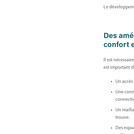
Le développeme
Des amé
confort 
Il est nécessai
est important d
Un accès f
Une conne
connecti
Un mailla
trouve.
Des espac