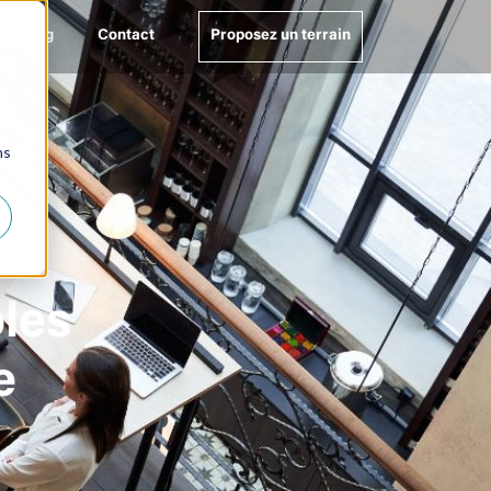
Blog
Contact
Proposez un terrain
ns
bles
e