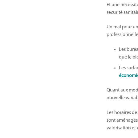
Et une nécessit
sécurité sanitai
Un mal pour un 
professionnelle
Les burea
que le bi
Les surfa
économi
Quant aux modes 
nouvelle variabl
Les horaires de
sont aménagés
valorisation et