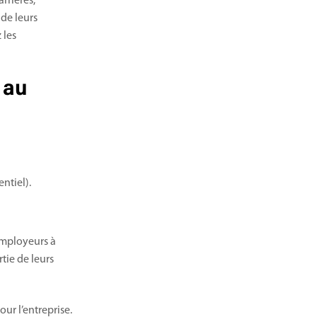
rrières,
de leurs
 les
é au
entiel).
 employeurs à
tie de leurs
ur l’entreprise.