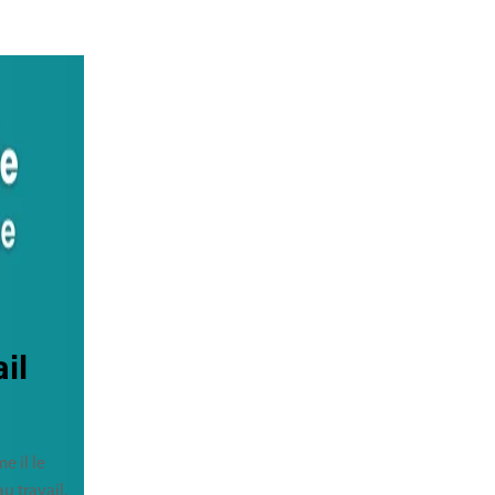
il
e il le
au travail.