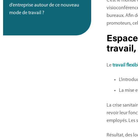
C’est le monde 
d’entreprise autour de ce nouveau
visioconférence
mode de travail ?
bureaux. Afin d
promoteurs, ce
Espaces
travail,
Le
travail flexib
L’introdu
La mise e
La crise sanita
revoir leur fon
employés. Les sa
Résultat, des l