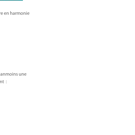
ire en harmonie
 néanmoins une
nt :