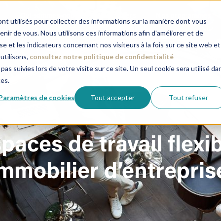
Qui sommes-nous
Nos métiers
Nos programmes
nt utilisés pour collecter des informations sur la manière dont vous
ir de vous. Nous utilisons ces informations afin d'améliorer et de
e et les indicateurs concernant nos visiteurs à la fois sur ce site web et
utilisons,
consultez notre politique de confidentialité
pas suivies lors de votre visite sur ce site. Un seul cookie sera utilisé da
ces.
Paramètres de cookies
Tout accepter
Tout refuser
aces de travail flexi
immobilier d’entrepris