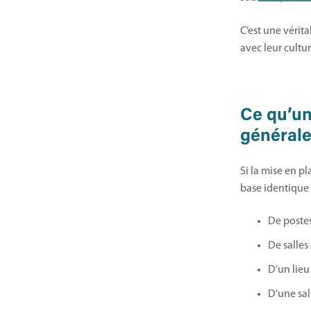
C’est une véri
avec leur cultur
Ce qu’un
général
Si la mise en p
base identique 
De postes
De salles
D’un lieu 
D’une sal