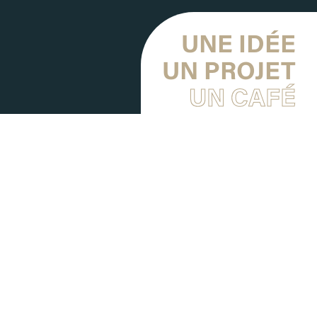
UNE IDÉE
UN PROJET
UN CAFÉ
Vous avez une question
sur :
Nos programmes disponibles.
Proposer un terrain.
Commencer un projet immobilier.