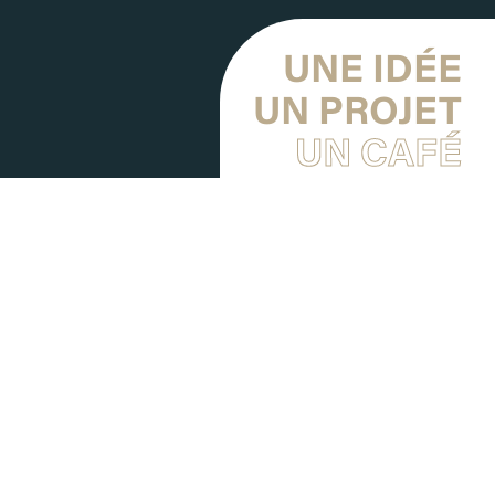
UNE IDÉE
UN PROJET
UN CAFÉ
Vous avez une question
sur :
Nos programmes disponibles.
Proposer un terrain.
Commencer un projet immobilier.